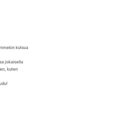
uammekin kutsua
a jokaisella
en, kuten
udu!