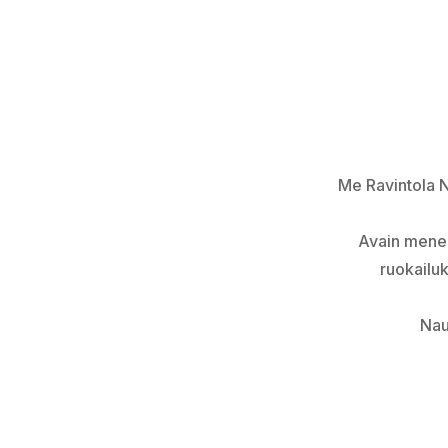
Me Ravintola N
Avain menes
ruokailu
Nau