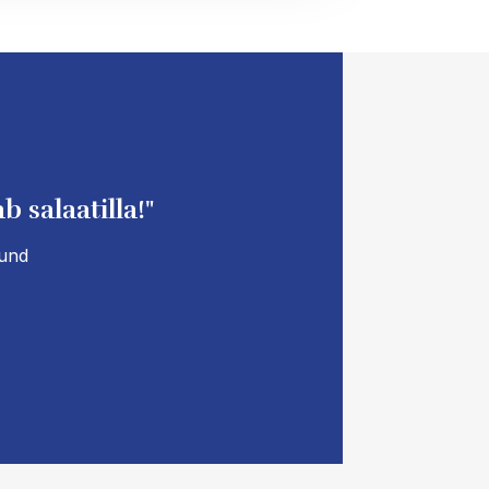
 salaatilla!"
lund