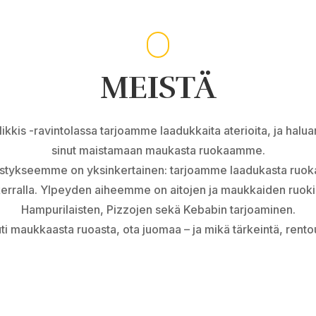
MEISTÄ
ikkis -ravintolassa tarjoamme laadukkaita aterioita, ja hal
sinut maistamaan maukasta ruokaamme.
tykseemme on yksinkertainen: tarjoamme laadukasta ruoka
kerralla. Ylpeyden aiheemme on aitojen ja maukkaiden ruoki
Hampurilaisten, Pizzojen sekä Kebabin tarjoaminen.
ti maukkaasta ruoasta, ota juomaa – ja mikä tärkeintä, rento