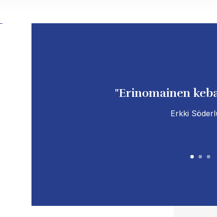
"Erinomainen kebab
Erkki Söder