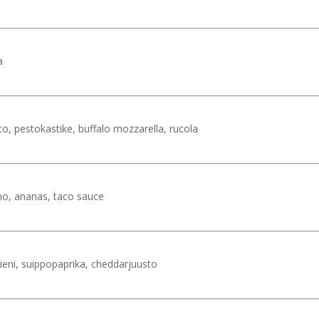
a
to, pestokastike, buffalo mozzarella, rucola
no, ananas, taco sauce
ieni, suippopaprika, cheddarjuusto