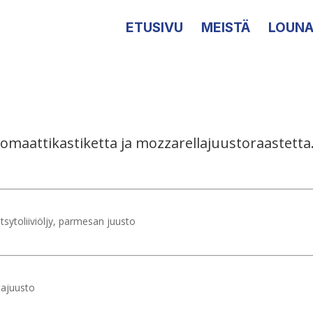
ETUSIVU
MEISTÄ
LOUNA
 tomaattikastiketta ja mozzarellajuustoraastetta.
itsytoliiviöljy, parmesan juusto
tajuusto