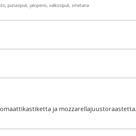
sto, punasipuli, jalopeno, valkosipuli, smetana
 tomaattikastiketta ja mozzarellajuustoraastetta.