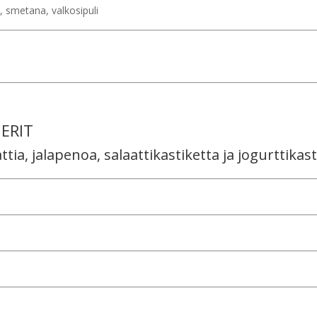
i, smetana, valkosipuli
ERIT
tia, jalapenoa, salaattikastiketta ja jogurttikast